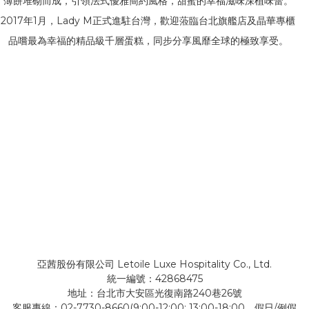
薄餅堆砌而成，引領法式優雅簡約風格，甜蜜的幸福滋味深植味蕾。
2017
年
1
月，
Lady M
正式進駐台灣，歡迎蒞臨台北旗艦店及晶華專櫃
品嚐最為幸福的精品級千層蛋糕，同步分享風靡全球的極致享受。
亞茜股份有限公司 Letoile Luxe Hospitality Co., Ltd.
統一編號：42868475
地址：台北市大安區光復南路240巷26號
客服專線：02-7730-8660(9:00-12:00; 13:00-18:00，假日/例假