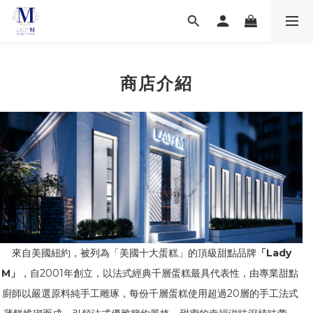
商店介紹
來自美國紐約，被列為「美國十大蛋糕」的頂級甜點品牌
「
Lady
M
」
，自
2001
年創立，以法式經典千層蛋糕最具代表性，由專業甜點
廚師以嚴選原料純手工雕琢，每份千層蛋糕使用超過
20
層的手工法式