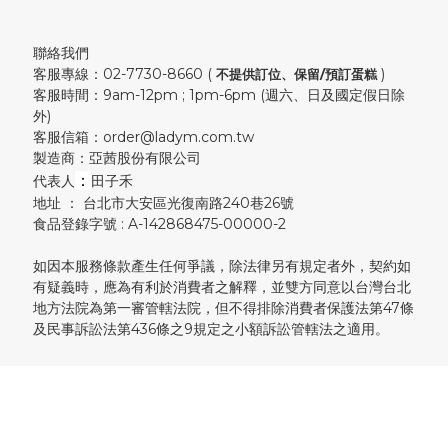
聯絡我們
客服專線：02-7730-8660 (
)
不提供訂位、保留/預訂蛋糕
客服時間：9am-12pm ; 1pm-6pm (週六、日及國定假日除
外)
客服信箱：order@ladym.com.tw
製造商：亞茜股份有限公司
：
代表人
田子禾
地址 ： 台北市大安區光復南路240巷26號
食品登錄字號 : A-142868475-00000-2
如因本服務條款產生任何爭議，除法律另有規定者外，契約如
有疑義時，應為有利於消費者之解釋，並雙方同意以台灣台北
地方法院為第一審管轄法院，但不得排除消費者保護法第47條
及民事訴訟法第436條之9規定之小額訴訟管轄法之適用。