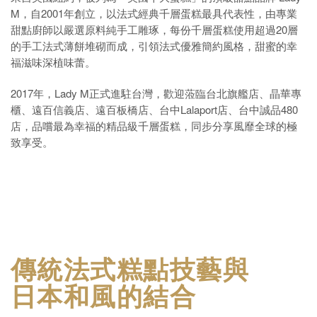
M
，自
2001
年創立，以法式經典千層蛋糕最具代表性，由專業
甜點廚師以嚴選原料純手工雕琢，每份千層蛋糕使用超過
20
層
的手工法式薄餅堆砌而成，引領法式優雅簡約風格，甜蜜的幸
福滋味深植味蕾。
2017
年
，
Lady M
正式進駐台灣，歡迎蒞臨台北旗艦店、晶華專
櫃、遠百信義店、遠百板橋店、台中Lalaport店、
台中誠品480
店，品嚐最為幸福的精品級千層蛋糕，同步分享風靡全球的極
致享受。
傳統法式糕點技藝與
日本和風的結合