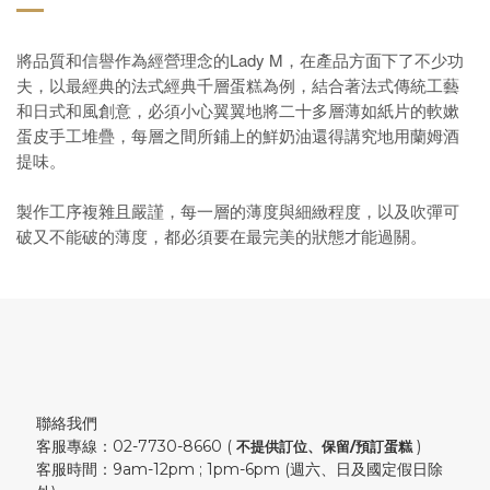
將品質和信譽作為經營理念的
Lady M
，在產品方面下了不少功
夫，以最經典的法式經典千層蛋糕為例，結合著法式傳統工藝
和日式和風創意，必須小心翼翼地將二十多層薄如紙片的軟嫰
蛋皮手工堆疊，每層之間所鋪上的鮮奶油還得講究地用蘭姆酒
提味。
製作工序複雜且嚴謹，每一層的薄度與細緻程度，以及吹彈可
破又不能破的薄度，都必須要在最完美的狀態才能過關。
聯絡我們
客服專線：02-7730-8660 (
)
不提供訂位、保留/預訂蛋糕
客服時間：9am-12pm ; 1pm-6pm (週六、日及國定假日除