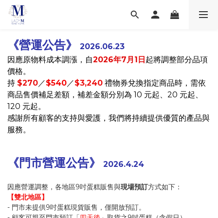
《營運
公告
》
2026.06.23
因應原物料成本調漲，自
2026年7月1日
起將調整部分品項
價格。
持
$270
／
$540
／
$3,240
禮物券兌換指定商品時，需依
商品售價補足差額，補差金額分別為 10 元起、20 元起、
120 元起。
感謝所有顧客的支持與愛護，我們將持續提供優質的產品與
服務。
《門市營運
公告
》
2026.4.24
因應營運調整，各地區9吋蛋糕販售與
現場預訂
方式如下：
【雙北地區】
- 門市未提供9吋蛋糕現貨販售，僅開放預訂。
- 顧客可親至門市預訂「
四天後
」取貨之9吋蛋糕（含假日）。