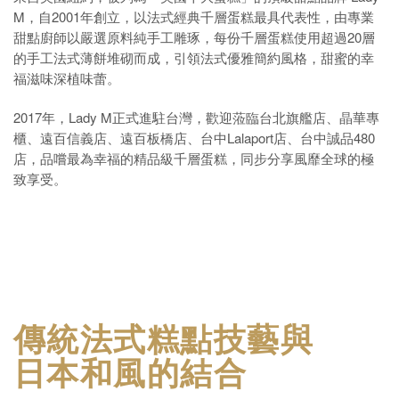
M
，自
2001
年創立，以法式經典千層蛋糕最具代表性，由專業
甜點廚師以嚴選原料純手工雕琢，每份千層蛋糕使用超過
20
層
的手工法式薄餅堆砌而成，引領法式優雅簡約風格，甜蜜的幸
福滋味深植味蕾。
2017
年
，
Lady M
正式進駐台灣，歡迎蒞臨台北旗艦店、晶華專
櫃、遠百信義店、遠百板橋店、台中Lalaport店、
台中誠品480
店，品嚐最為幸福的精品級千層蛋糕，同步分享風靡全球的極
致享受。
傳統法式糕點技藝與
日本和風的結合