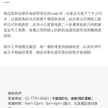
將品質和信譽作為經營理念的
Lady M
，在產品方面下了不少功
夫，以最經典的法式經典千層蛋糕為例，結合著法式傳統工藝
和日式和風創意，必須小心翼翼地將二十多層薄如紙片的軟嫰
蛋皮手工堆疊，每層之間所鋪上的鮮奶油還得講究地用蘭姆酒
提味。
製作工序複雜且嚴謹，每一層的薄度與細緻程度，以及吹彈可
破又不能破的薄度，都必須要在最完美的狀態才能過關。
聯絡我們
客服專線：02-7730-8660 (
)
不提供訂位、保留/預訂蛋糕
客服時間：9am-12pm ; 1pm-6pm (週六、日及國定假日除