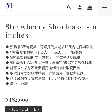
Strawberry Shortcake - 9
inches
◆ 預購需6天備貨期，可選擇備貨期後14天內之日期取貨
◆ 9吋蛋糕附塑膠刀子乙支、12支叉子、12個餐盤
◆ 9吋蛋糕附蠟燭1支，無數字、問號等造型蠟燭
◆ 9吋蛋糕不協助切片/分裝，無題字/書寫等客製化服務
◆ 訂單成立後恕不接受變更 數量/口味/取貨門市
◆ 取消訂單需酌收手續費，詳情請見「條款與細則」
◆ 請冷藏保存，賞味期限：1天；預購蛋糕限外帶使用
◆ 產地：台灣
NT$2,900
PREORDER ITEM