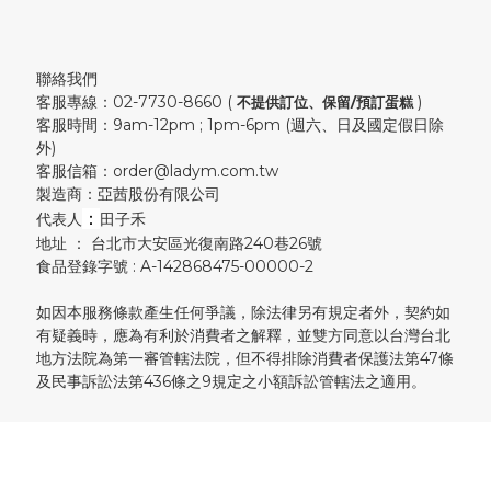
聯絡我們
客服專線：02-7730-8660 (
)
不提供訂位、保留/預訂蛋糕
客服時間：9am-12pm ; 1pm-6pm (週六、日及國定假日除
外)
客服信箱：order@ladym.com.tw
製造商：亞茜股份有限公司
：
代表人
田子禾
地址 ： 台北市大安區光復南路240巷26號
食品登錄字號 : A-142868475-00000-2
如因本服務條款產生任何爭議，除法律另有規定者外，契約如
有疑義時，應為有利於消費者之解釋，並雙方同意以台灣台北
地方法院為第一審管轄法院，但不得排除消費者保護法第47條
及民事訴訟法第436條之9規定之小額訴訟管轄法之適用。